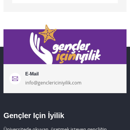
E-Mail
info@genclericiniyilik.com
Gençler Için İyilik
Üniversitede okuyan, üretmek isteyen gençliğin